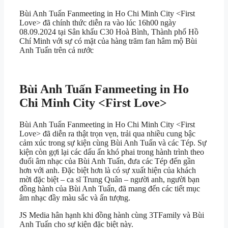
Bùi Anh Tuấn Fanmeeting in Ho Chi Minh City <First
Love> đã chính thức diễn ra vào lúc 16h00 ngày
08.09.2024 tại Sân khấu C30 Hoà Bình, Thành phố Hồ
Chí Minh với sự có mặt của hàng trăm fan hâm mộ Bùi
Anh Tuấn trên cả nước
Bùi Anh Tuấn Fanmeeting in Ho
Chi Minh City <First Love>
Bùi Anh Tuấn Fanmeeting in Ho Chi Minh City <First
Love> đã diễn ra thật trọn vẹn, trải qua nhiều cung bậc
cảm xúc trong sự kiện cùng Bùi Anh Tuấn và các Tép. Sự
kiện còn gợi lại các dấu ấn khó phai trong hành trình theo
đuổi âm nhạc của Bùi Anh Tuấn, đưa các Tép đến gần
hơn với anh. Đặc biệt hơn là có sự xuất hiện của khách
mời đặc biệt – ca sĩ Trung Quân – người anh, người bạn
đồng hành của Bùi Anh Tuấn, đã mang đến các tiết mục
âm nhạc đầy màu sắc và ấn tượng.
JS Media hân hạnh khi đồng hành cùng 3TFamily và Bùi
Anh Tuấn cho sự kiện đặc biệt này.