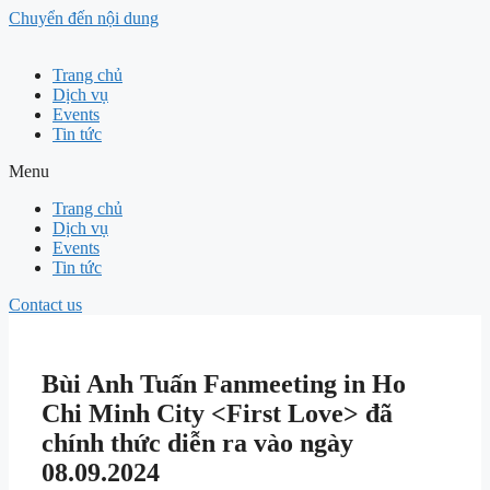
Chuyển đến nội dung
Trang chủ
Dịch vụ
Events
Tin tức
Menu
Trang chủ
Dịch vụ
Events
Tin tức
Contact us
Bùi Anh Tuấn Fanmeeting in Ho
Chi Minh City <First Love> đã
chính thức diễn ra vào ngày
08.09.2024