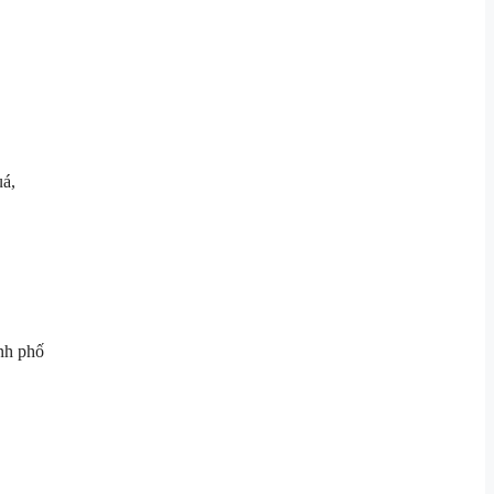
á,
nh phố