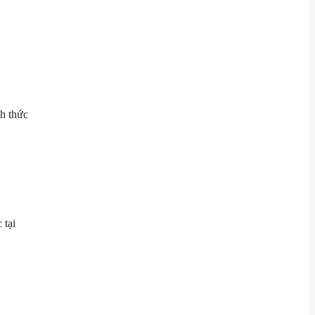
h thức
 tại